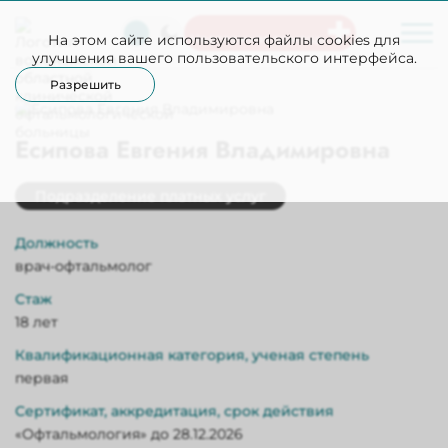
На этом сайте используются файлы cookies для
Неотложная помощь
улучшения вашего пользовательского интерфейса.
Разрешить
Есипова Евгения Владимировна
Подразделение платных услуг
Должность
врач-офтальмолог
Стаж
18 лет
Квалификационная категория, ученая степень
первая
Сертификат, аккредитация, срок действия
«Офтальмология» до 28.12.2026