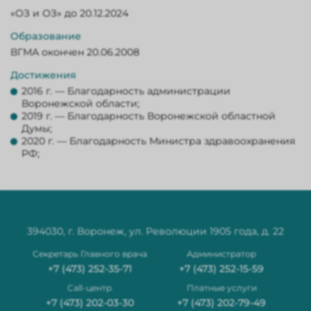
«ОЗ и ОЗ» до 20.12.2024
Образование
ВГМА окончен 20.06.2008
Достижения
2016 г. — Благодарность администрации
Воронежской области;
2019 г. — Благодарность Воронежской областной
Думы;
2020 г. — Благодарность Министра здравоохранения
РФ;
394030, г. Воронеж, ул. Революции 1905 года, д. 22
Секретарь Главного врача
Администратор
+7 (473) 252-35-71
+7 (473) 252-15-59
Сall-центр
Платные услуги
+7 (473) 202-03-30
+7 (473) 202-79-49