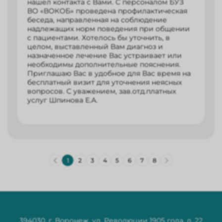
нашел контакта с Вами. С персоналом БУЗ
ВО «ВОКОБ» проведена профилактическая
беседа, направленная на соблюдение
надлежащих норм поведения при общении
с пациентами. Хотелось бы уточнить, в
целом, выставленный Вам диагноз и
назначенное лечение Вас устраивает или
необходимы дополнительные пояснения.
Приглашаю Вас в удобное для Вас время на
бесплатный визит для уточнения неясных
вопросов. С уважением, зав.отд.платных
услуг Шпинова Е.А.
2
3
4
5
6
7
8
1
394030, г. Воронеж, ул. Революции 1905 года, д. 22