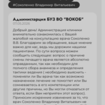
#Соколенко Владимир Витальевич
Администарция БУЗ ВО "ВОКОБ"
07.05.2026
Добрый день! Администрация клиники
внимательно ознакомилась с Вашей
жалобой на консультацию врача Соколенко
В.В. Благодарим за обращение, ваше мнение
важно для нас, ведь мы дорожим нашими
пациентами. По сути вопроса можем
сообщить следующее: вопрос о причине
смены лечащего врача является абсолютно
оправданным, так как необходим для
полного сбора анамнеза и определения
тактики ведения ( необходимо выяснить -
поменяли ли Вы врача так как возможно
назначенное лечение не помогпет или Вы
сомневаетесь в его компетенции или
другие причины, но Вы могли отказаться от
ответа, если Вам неприятен этот вопрос).
Приносим искренние извинения за то, что
врач Соколенко Владимир Витальевич не