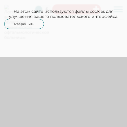
На этом сайте используются файлы cookies для
Неотложная помощь
улучшения вашего пользовательского интерфейса.
Разрешить
Отзывы
Оставить отзыв
Елена Николаевна
17.07.2026
Была несколько раз на приеме у врача
офтальмолога Казаковой Л.А. Очень
доброжелательна . Чётко и ясно всё
объясняет.Очень подробно распрашивала о
проблеме .Очень внимательно делала осмотр ,
направила на анализы и т. д. Я почувствовала , что
врач знающий и реально хочет помочь.Благодарю
врача за доброту и профессионализм .
#Подразделение платных услуг