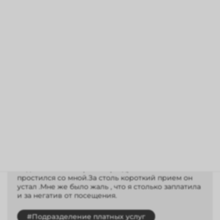
Елена
29.04.2026
Записалась на платные услуги к офтальмологу
Соколенко В.В. по отзывам.Началось с бестактного
вопроса , почему год назад была у одного доктора
, сейчас пришли к нему .Пришлось ещё и
оправдывать свои действия , причём стоимость
приёма немалая.Доктор очень тихо говорит , и
очень был недоволен если его
переспрашивала.Со слухом у меня всё в порядке.
Устав объяснять сунул мне телефон с
роликом.Прием длился минут 7 и только потому ,
что доктор печатал и отвечал с недавольным
видом на мои вопросы.С раздражением
простился со мной.За столь короткий прием он
устал .Мне же было жаль , что я столько заплатила
и за негатив от посещения.
#Подразделение платных услуг