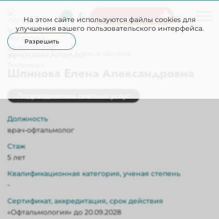
На этом сайте используются файлы cookies для
Неотложная помощь
улучшения вашего пользовательского интерфейса.
Разрешить
Шпинова Елена Александровна
Подразделение платных услуг
Должность
врач-офтальмолог
Стаж
5 лет
Квалификационная категория, ученая степень
-
Сертификат, аккредитация, срок действия
«Офтальмология» до 20.09.2028