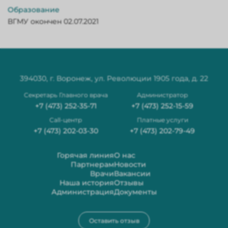
Образование
ВГМУ окончен 02.07.2021
394030, г. Воронеж, ул. Революции 1905 года, д. 22
Секретарь Главного врача
Администратор
+7 (473) 252-35-71
+7 (473) 252-15-59
Сall-центр
Платные услуги
+7 (473) 202-03-30
+7 (473) 202-79-49
Горячая линия
О нас
Партнерам
Новости
Врачи
Вакансии
Наша история
Отзывы
Администрация
Документы
Оставить отзыв