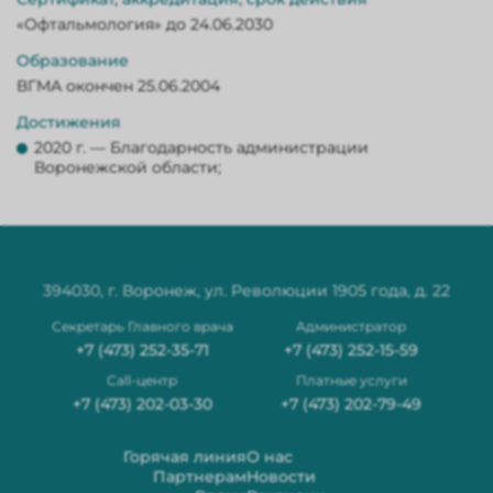
«Офтальмология» до 24.06.2030
Образование
ВГМА окончен 25.06.2004
Достижения
2020 г. — Благодарность администрации
Воронежской области;
394030, г. Воронеж, ул. Революции 1905 года, д. 22
Секретарь Главного врача
Администратор
+7 (473) 252-35-71
+7 (473) 252-15-59
Сall-центр
Платные услуги
+7 (473) 202-03-30
+7 (473) 202-79-49
Горячая линия
О нас
Партнерам
Новости