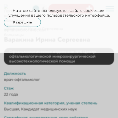
На этом сайте используются файлы cookies для
Неотложная помощь
улучшения вашего пользовательского интерфейса.
Разрешить
Варакина Ирина Сергеевна
Офтальмологическое отделение №6 Центр
офтальмологической микрохирургической
высокотехнологической помощи
Должность
врач-офтальмолог
Стаж
22 года
Квалификационная категория, ученая степень
Высшая, Кандидат медицинских наук
Сертификат, аккредитация, срок действия