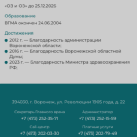
«ОЗ и ОЗ» до 25.12.2026
Образование
ВГМА окончен 24.06.2004
Достижения
2012 г. — Благодарность администрации
Воронежской области;
2016 г. — Благодарность Воронежской областной
Думы;
2023 г. — Благодарность Министра здравоохранения
РФ;
394030, г. Воронеж, ул. Революции 1905 года, д. 22
Секретарь Главного врача
Администратор
+7 (473) 252-35-71
+7 (473) 252-15-59
Сall-центр
Платные услуги
+7 (473) 202-03-30
+7 (473) 202-79-49