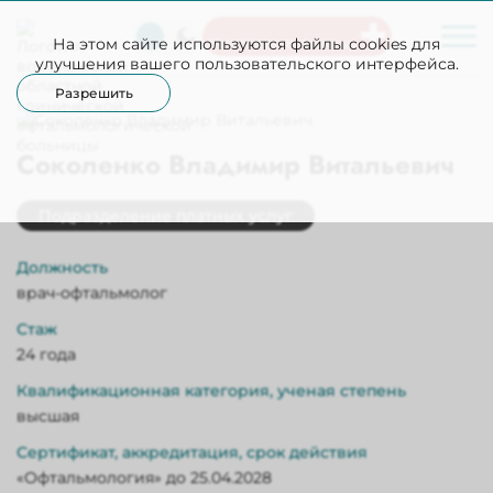
На этом сайте используются файлы cookies для
Неотложная помощь
улучшения вашего пользовательского интерфейса.
Разрешить
Соколенко Владимир Витальевич
Подразделение платных услуг
Должность
врач-офтальмолог
Стаж
24 года
Квалификационная категория, ученая степень
высшая
Сертификат, аккредитация, срок действия
«Офтальмология» до 25.04.2028