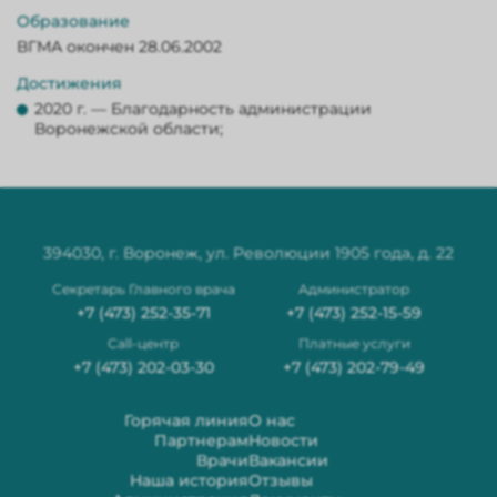
Образование
ВГМА окончен 28.06.2002
Достижения
2020 г. — Благодарность администрации
Воронежской области;
394030, г. Воронеж, ул. Революции 1905 года, д. 22
Секретарь Главного врача
Администратор
+7 (473) 252-35-71
+7 (473) 252-15-59
Сall-центр
Платные услуги
+7 (473) 202-03-30
+7 (473) 202-79-49
Горячая линия
О нас
Партнерам
Новости
Врачи
Вакансии
Наша история
Отзывы