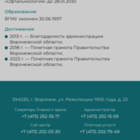
«Офтальмология» до 28.01.2030
Образование
ВГМУ окончен 30.06.1997
Достижения
2013 г. — Благодарность администрации
Воронежской области;
2018 г. — Почетная грамота Правительства
Воронежской области;
2023 г. — Почетная грамота Правительства
Воронежской области;
394030, г. Воронеж, ул. Революции 1905 года, д. 22
Секретарь Главного врача
Администратор
+7 (473) 252-35-71
+7 (473) 252-15-59
Сall-центр
Платные услуги
+7 (473) 202-03-30
+7 (473) 202-79-49