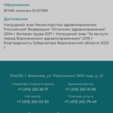
Образование
ВГМИ окончен 01.07.1991
Достижения
Нагрудный знак Министерства здравоохранения
Российской Федерации "Отличник здравоохранения"
2004 г Ветеран труда 2017 г Нагрудный знак "За заслуги
перед Воронежским здравоохранением" 2019 г
Благодарность Губернатора Воронежской области 2023
г
394030, г. Воронеж, ул. Революции 1905 года, д. 22
Секретарь Главного врача
Администратор
+7 (473) 252-35-71
+7 (473) 252-15-59
Сall-центр
Платные услуги
+7 (473) 202-03-30
+7 (473) 202-79-49