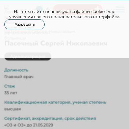
На этом сайте используются файлы cookies для
Неотложная помощь
улучшения вашего пользовательского интерфейса.
Разрешить
Пасечный Сергей Николаевич
Администрация
Должность
Главный врач
Стаж
35 лет
Квалификационная категория, ученая степень
высшая
Сертификат, аккредитация, срок действия
«ОЗ и ОЗ» до 21.05.2029