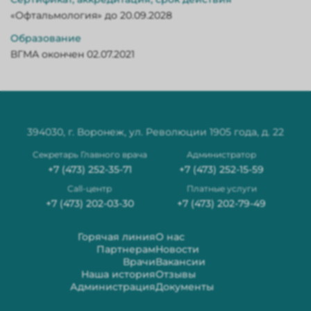
«Офтальмология» до 20.09.2028
Образование
ВГМА окончен 02.07.2021
394030, г. Воронеж, ул. Революции 1905 года, д. 22
Секретарь Главного врача
Администратор
+7 (473) 252-35-71
+7 (473) 252-15-59
Сall-центр
Платные услуги
+7 (473) 202-03-30
+7 (473) 202-79-49
Горячая линия
О нас
Партнерам
Новости
Врачи
Вакансии
Наша история
Отзывы
Администрация
Документы