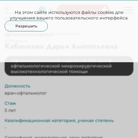
На этом сайте используются файлы cookies для
Неотложная помощь
улучшения вашего пользовательского интерфейса.
Разрешить
Кабанкова Дарья Анатольевна
Офтальмологическое отделение №6 Центр
офтальмологической микрохирургической
высокотехнологической помощи
Должность
врач-офтальмолог
Стаж
5 лет
Квалификационная категория, ученая степень
-
Сертификат, аккредитация, срок действия