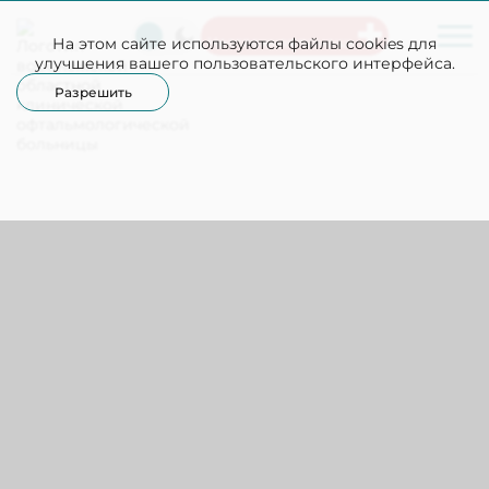
На этом сайте используются файлы cookies для
Неотложная помощь
улучшения вашего пользовательского интерфейса.
Разрешить
ВДОХНОВЕНИЕ И
ИННОВАЦИИ В
ОФТАЛЬМОЛОГИИ:
16.12.
ВОРОНЕЖ ПРИНЯЛ
2025
ВЕДУЩИХ СПЕЦИАЛИСТОВ
СТРАНЫ.
15 и 16 декабря прошла ежегодная межрегиональная
научно-практическая конференция "Стукаловские
чтения 2025. Современная офтальмология – единство
науки и практики".
С приветственным словом к присутствующим