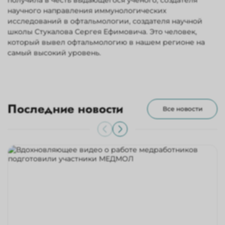
получила в честь выдающегося ученого, создателя
научного направления иммунологических
исследований в офтальмологии, создателя научной
школы Стукалова Сергея Ефимовича. Это человек,
который вывел офтальмологию в нашем регионе на
самый высокий уровень.
Последние новости
Все новости