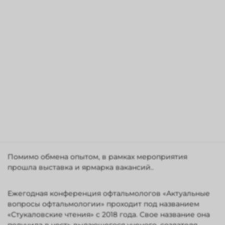
🚩
Офтальмологи ВОКОБ, как флагманы мероприятия,
поделились своими достижениями в диагностике и
лечении самых распространенных глазных
заболеваний –диабетической ретинопатии, глаукомы,
косоглазия у детей. А также применяемыми
методиками лазерной и витреоретинальной хирургии.
В свою очередь, гости из федерального центра и
других областей рассказали о своих наработках в
лечении и ведении пациентов с
офтальмопатологиями..
Помимо обмена опытом, в рамках мероприятия
прошла выставка и ярмарка вакансий..
Ежегодная конференция офтальмологов «Актуальные
вопросы офтальмологии» проходит под названием
«Стукаловские чтения» с 2018 года. Свое название она