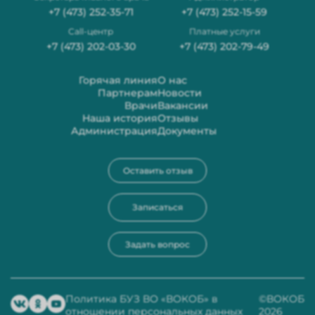
наличии свободных мест).
+7 (473) 252-35-71
+7 (473) 252-15-59
Родственник должен иметь данные флюорографии
грудной клетки.
Сall-центр
Платные услуги
+7 (473) 202-03-30
+7 (473) 202-79-49
Горячая линия
О нас
Партнерам
Новости
Врачи
Вакансии
Наша история
Отзывы
Администрация
Документы
Оставить отзыв
Записаться
Задать вопрос
Политика БУЗ ВО «ВОКОБ» в
©ВОКОБ
отношении персональных данных
2026