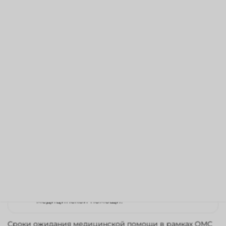
медицинских учреждениях. Мы гарантируем, что
опытный и квалифицированный врачебный коллектив
сделает все для того, чтобы вернуть пациенту
максимально возможную остроту зрения при
имеющейся патологии, повысить качество жизни с
учетом индивидуальных пожеланий и профессии.
БУЗ ВО «ВОКОБ» бесплатно оказывает медицинские
услуги, входящие в программу Государственных
гарантий оказания гражданам бесплатной
медицинской помощи на территории Воронежской
области.
Программа государственных гарантий
бесплатного оказания гражданам
медицинской помощи и территориальная
программа государственных гарантий
бесплатного оказания гражданам
медицинской помощи.
Сроки ожидания медицинской помощи в рамках ОМС