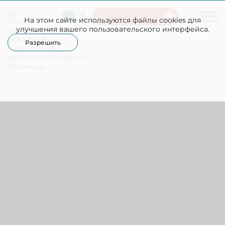
На этом сайте используются файлы cookies для
Неотложная помощь
улучшения вашего пользовательского интерфейса.
Разрешить
Подразделение платных услуг
+7(473)202-79-49
Офтальмологическое отделение №1
Офтальмологическое 
Сломова Ольга Вениаминовна
Соколенко Владимир Витальевич