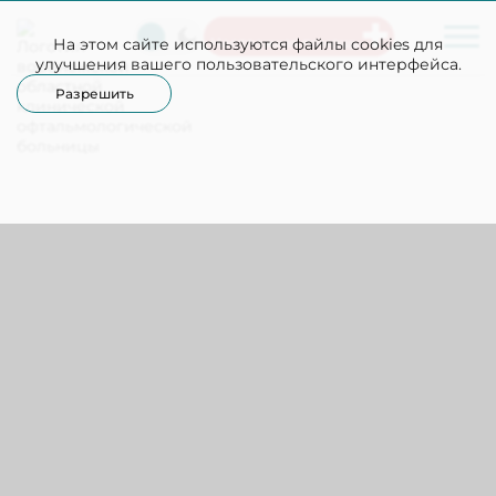
На этом сайте используются файлы cookies для
Неотложная помощь
улучшения вашего пользовательского интерфейса.
Разрешить
Подразделение платных услуг
+7(473)202-79-49
Офтальмологическое отделение №1
Офтальмологическое 
Сломова Ольга Вениаминовна
Соколенко Владимир Витальевич