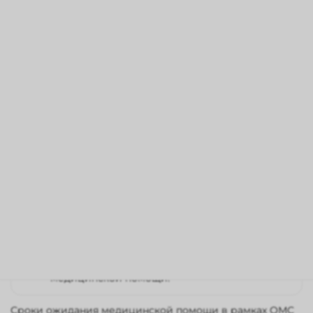
медицинских учреждениях. Мы гарантируем, что
опытный и квалифицированный врачебный коллектив
сделает все для того, чтобы вернуть пациенту
максимально возможную остроту зрения при
имеющейся патологии, повысить качество жизни с
учетом индивидуальных пожеланий и профессии.
БУЗ ВО «ВОКОБ» бесплатно оказывает медицинские
услуги, входящие в программу Государственных
гарантий оказания гражданам бесплатной
медицинской помощи на территории Воронежской
области.
Программа государственных гарантий
бесплатного оказания гражданам
медицинской помощи и территориальная
программа государственных гарантий
бесплатного оказания гражданам
медицинской помощи.
Сроки ожидания медицинской помощи в рамках ОМС